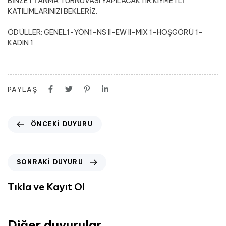
BİNZET’İ ANMA TURNUVASI YAPILACAKTIR.KIYMETLİ
KATILIMLARINIZI BEKLERİZ.
ÖDÜLLER: GENEL1-YÖN1-NS II-EW II-MIX 1-HOŞGÖRÜ 1-
KADIN 1
PAYLAŞ
ÖNCEKI DUYURU
SONRAKI DUYURU
Tıkla ve Kayıt Ol
Diğer duyurular...