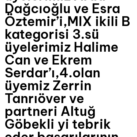
Dağcıoğlu ve Esra
Öztemir’i,MIX ikili B
kategorisi 3.sü
üyelerimiz Halime
Can ve Ekrem
Serdar’ı,4.olan
üyemiz Zerrin
Tanrıöver ve
partneri Altuğ
Göbekli yi tebrik
eder başarılarının