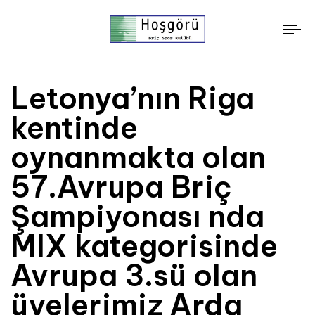
To
nav
Letonya’nın Riga
kentinde
oynanmakta olan
57.Avrupa Briç
Şampiyonası nda
MIX kategorisinde
Avrupa 3.sü olan
üyelerimiz Arda