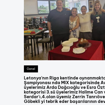
Genel
Letonya’nın Riga kentinde oynanmakta
Şampiyonası nda MIX kategorisinde Av
üyelerimiz Arda Dağcıoğlu ve Esra Öztem
kategorisi 3.sü üyelerimiz Halime Can
Serdar’ı,4.olan üyemiz Zerrin Tanrıöve
Göbekli yi tebrik eder başarılarının dev