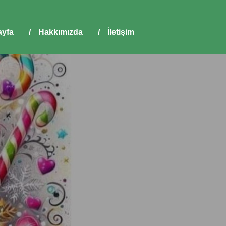
yfa
/
Hakkımızda
/
İletişim