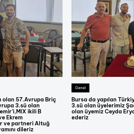
Genel
 olan 57.Avrupa Briç
Bursa da yapılan Türkiy
rupa 3.sü olan
3.sü olan üyelerimiz Şa
ir’i,MIX ikili B
olan üyemiz Ceyda Erya
 ve Ekrem
ederiz
r ve partneri Altuğ
amını dileriz