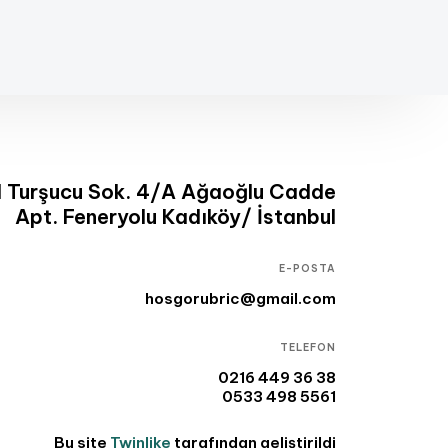
l Turşucu Sok. 4/A Ağaoğlu Cadde
Apt. Feneryolu Kadıköy/ İstanbul
E-POSTA
hosgorubric@gmail.com
TELEFON
0216 449 36 38
0533 498 5561
Bu site
Twinlike
tarafından geliştirildi