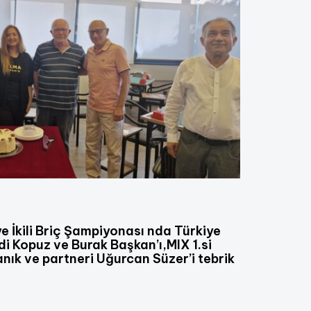
e İkili Briç Şampiyonası nda Türkiye
di Kopuz ve Burak Başkan’ı,MIX 1.si
nık ve partneri Uğurcan Süzer’i tebrik