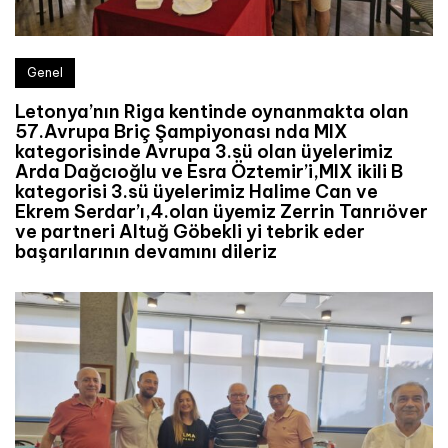
Genel
Letonya’nın Riga kentinde oynanmakta olan
57.Avrupa Briç Şampiyonası nda MIX
kategorisinde Avrupa 3.sü olan üyelerimiz
Arda Dağcıoğlu ve Esra Öztemir’i,MIX ikili B
kategorisi 3.sü üyelerimiz Halime Can ve
Ekrem Serdar’ı,4.olan üyemiz Zerrin Tanrıöver
ve partneri Altuğ Göbekli yi tebrik eder
başarılarının devamını dileriz