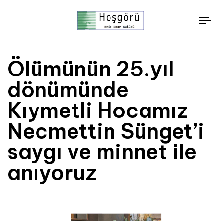
To
nav
Ölümünün 25.yıl
dönümünde
Kıymetli Hocamız
Necmettin Sünget’i
saygı ve minnet ile
anıyoruz