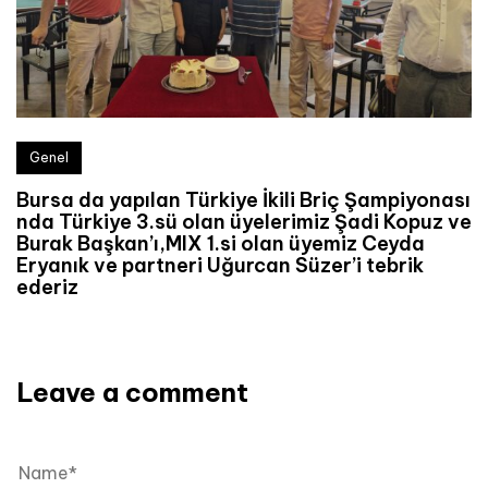
Genel
Bursa da yapılan Türkiye İkili Briç Şampiyonası
nda Türkiye 3.sü olan üyelerimiz Şadi Kopuz ve
Burak Başkan’ı,MIX 1.si olan üyemiz Ceyda
Eryanık ve partneri Uğurcan Süzer’i tebrik
ederiz
Leave a comment