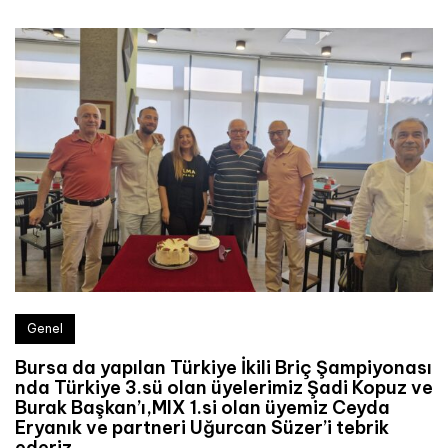
Genel
Bursa da yapılan Türkiye İkili Briç Şampiyonası
nda Türkiye 3.sü olan üyelerimiz Şadi Kopuz ve
Burak Başkan’ı,MIX 1.si olan üyemiz Ceyda
Eryanık ve partneri Uğurcan Süzer’i tebrik
ederiz