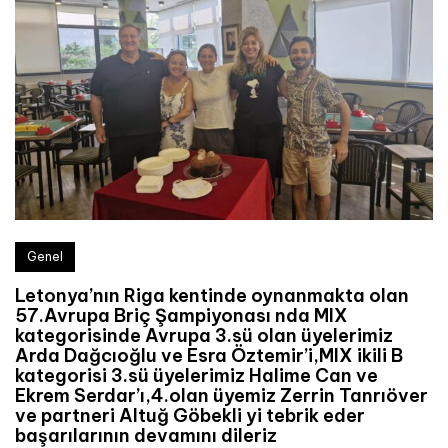
Genel
Letonya’nın Riga kentinde oynanmakta olan
57.Avrupa Briç Şampiyonası nda MIX
kategorisinde Avrupa 3.sü olan üyelerimiz
Arda Dağcıoğlu ve Esra Öztemir’i,MIX ikili B
kategorisi 3.sü üyelerimiz Halime Can ve
Ekrem Serdar’ı,4.olan üyemiz Zerrin Tanrıöver
ve partneri Altuğ Göbekli yi tebrik eder
başarılarının devamını dileriz